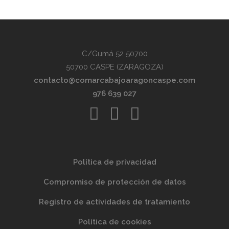
C/Gumá 52 50700
50700 CASPE (ZARAGOZA)
contacto@comarcabajoaragoncaspe.com
976 639 027
Política de privacidad
Compromiso de protección de datos
Registro de actividades de tratamiento
Política de cookies