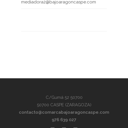
mediadora2@bajoaragoncaspe.com
C/Gumá 52 50700
50700 CASPE (ZARAGOZA)
contacto@comarcabajoaragoncaspe.com
976 639 027