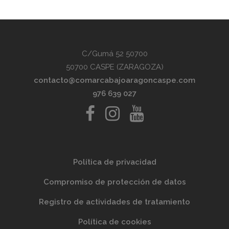
C/Gumá 52 50700
50700 CASPE (ZARAGOZA)
contacto@comarcabajoaragoncaspe.com
976 639 027
Política de privacidad
Compromiso de protección de datos
Registro de actividades de tratamiento
Política de cookies