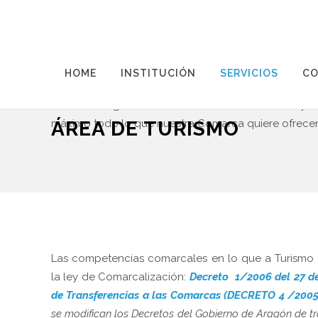
El turismo en la
Comarca Bajo Aragón-Caspe/Bai
HOME
INSTITUCIÓN
SERVICIOS
CO
la que gozamos. Nuestros pueblos se sitúan en l
tradiciones, gastronomía, rincones con encanto y el 
ÁREA DE TURISMO
máximo todo lo que nuestra Comarca quiere ofrecer
Las competencias comarcales en lo que a Turismo 
la ley de Comarcalización:
Decreto 1/2006 del 27 d
de Transferencias a las Comarcas (DECRETO 4 /2005,
se modifican los Decretos del Gobierno de Aragón de tr