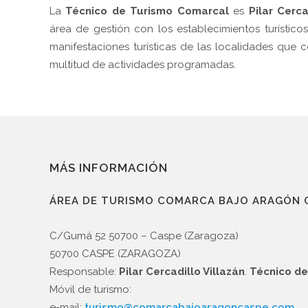
La
Técnico de Turismo Comarcal
es
Pilar Cerca
área de gestión con los establecimientos turístic
manifestaciones turísticas de las localidades qu
multitud de actividades programadas.
MÁS INFORMACIÓN
C/Gumá 52 50700
50700 CASPE (ZARAGOZ
ÁREA DE TURISMO COMARCA BAJO ARAGÓN 
contacto@comarcabajoaragon
976 639 027
C/Gumá 52 50700 – Caspe (Zaragoza)
50700 CASPE (ZARAGOZA)
Responsable:
Pilar Cercadillo Villazán
.
Técnico de
Móvil de turismo:
e-mail:
turismo@comarcabajoaragoncaspe.com