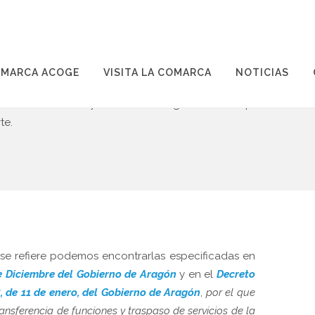
x Aragó-Casp
es sin duda uno de los principales atractivos del
MARCA ACOGE
VISITA LA COMARCA
NOTICIAS
a
Comarca del Mar de Aragón
, por eso os invitamos a pase
carácter abierto y afable de sus gentes. Si te apasiona la natu
te.
se refiere podemos encontrarlas especificadas en
e Diciembre del Gobierno de Aragón
y en el
Decreto
 de 11 de enero, del Gobierno de Aragón
,
por el que
ansferencia de funciones y traspaso de servicios de la