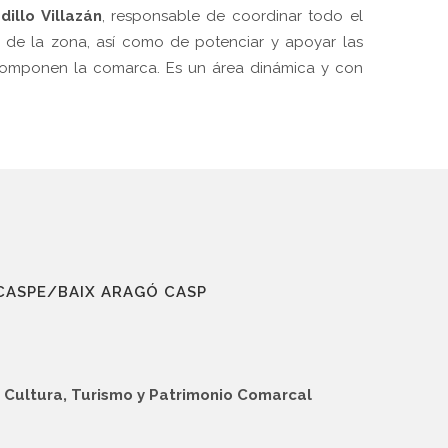
dillo Villazán
, responsable de coordinar todo el
os de la zona, así como de potenciar y apoyar las
e componen la comarca. Es un área dinámica y con
A)
CASPE/BAIX ARAGÓ CASP
caspe.com
Compro
Registr
 Cultura, Turismo y Patrimonio Comarcal