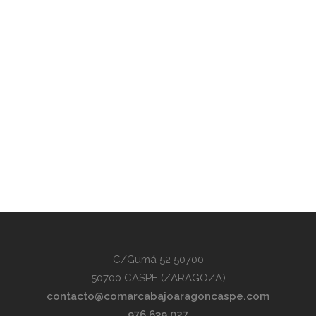
C/Gumá 52 50700
50700 CASPE (ZARAGOZA)
contacto@comarcabajoaragoncaspe.com
976 639 027