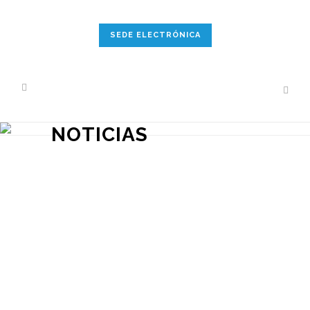
SEDE ELECTRÓNICA
NOTICIAS
PROGRAMA JOVEM: PROMOCIÓN
TURÍSTICA COMARCAL
MEDIANTE ACTIVIDADES
EXTRAORDINARIAS GUIADAS.
La Comarca Bajo Aragón-Caspe /
Baix Aragó-Casp incorpora cuatro
puestos dentro del programa de
promoción turística comarcal