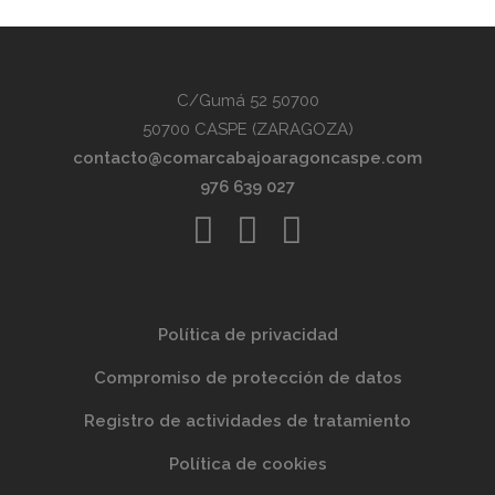
C/Gumá 52 50700
50700 CASPE (ZARAGOZA)
contacto@comarcabajoaragoncaspe.com
976 639 027
Política de privacidad
Compromiso de protección de datos
Registro de actividades de tratamiento
Política de cookies