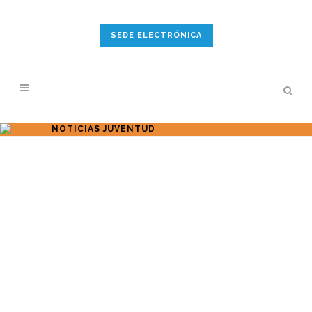
SEDE ELECTRÓNICA
NOTICIAS JUVENTUD
LA COMARCA BAJO ARAGÓN-
CASPE / BAIX ARAGÓ-CASP
PONE EN MARCHA EL IV PLAN
ESPECIALIZADO DE ADICCIONES
La Comarca del Bajo Aragón-