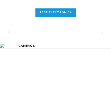
SEDE ELECTRÓNICA
CAMINOS
NUEVA MOTONIVELADORA PARA
EL SERVICIO DE
MANTENIMIENTO Y REPARACIÓN
DE CAMINOS
Como ya se anunciaba hace unos
meses, la Comarca Bajo Aragón
Caspe/Baix Aragó Casp ha
adquirido una nueva máquina