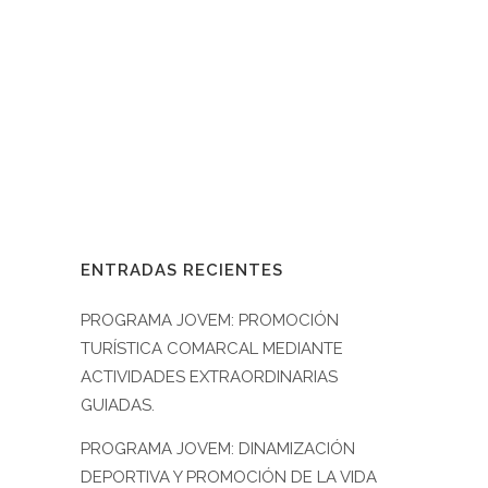
motoniveladora que facilita el
servicio de mantenimiento y
reparación de caminos y accesos de
nuestros pueblos. Hace unos días
recepcionaban el nuevo vehículo D.
Cristian Poblador,...
29 abril, 2022
/
0 Comments
ENTRADAS RECIENTES
PROGRAMA JOVEM: PROMOCIÓN
TURÍSTICA COMARCAL MEDIANTE
ACTIVIDADES EXTRAORDINARIAS
GUIADAS.
PROGRAMA JOVEM: DINAMIZACIÓN
DEPORTIVA Y PROMOCIÓN DE LA VIDA