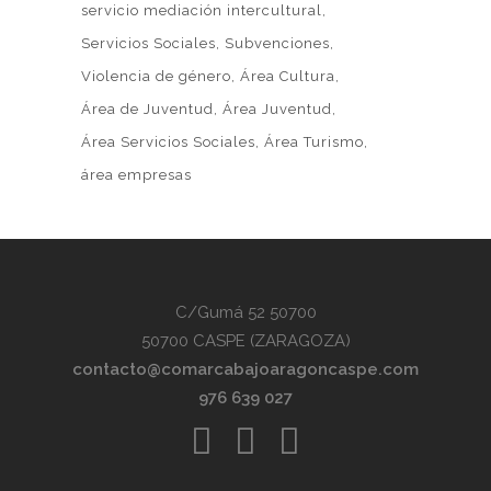
servicio mediación intercultural
Servicios Sociales
Subvenciones
Violencia de género
Área Cultura
Área de Juventud
Área Juventud
Área Servicios Sociales
Área Turismo
área empresas
C/Gumá 52 50700
50700 CASPE (ZARAGOZA)
contacto@comarcabajoaragoncaspe.com
976 639 027