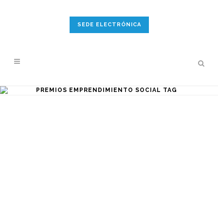
SEDE ELECTRÓNICA
PREMIOS EMPRENDIMIENTO SOCIAL TAG
III PREMIO DE EMPRENDIMIENTO
SOCIAL COMARCA BAJO
ARAGÓN CASPE-BAIX ARAGÓ
CASPE
Tras el éxito de las dos ediciones
anteriores, llega el III Laboratorio de
emprendimiento social organizado
por la asociación Casa Bosque en