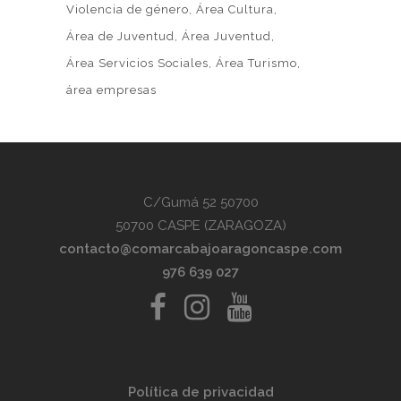
Violencia de género
Área Cultura
Área de Juventud
Área Juventud
Área Servicios Sociales
Área Turismo
área empresas
C/Gumá 52 50700
50700 CASPE (ZARAGOZA)
contacto@comarcabajoaragoncaspe.com
976 639 027
Política de privacidad