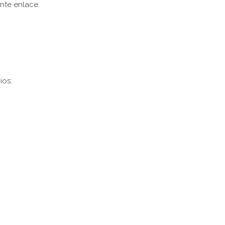
ente enlace.
ios: