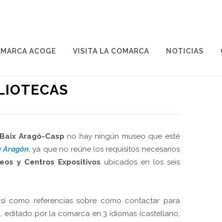
MARCA ACOGE
VISITA LA COMARCA
NOTICIAS
petencias del Área de Cultura
.
BLIOTECAS
Baix Aragó-Casp
no hay ningún museo que esté
e Aragón
, ya que no reúne los requisitos necesarios
eos y Centros Expositivos
ubicados en los seis
 así como referencias sobre como contactar para
s
, editado por la comarca en 3 idiomas (castellano,