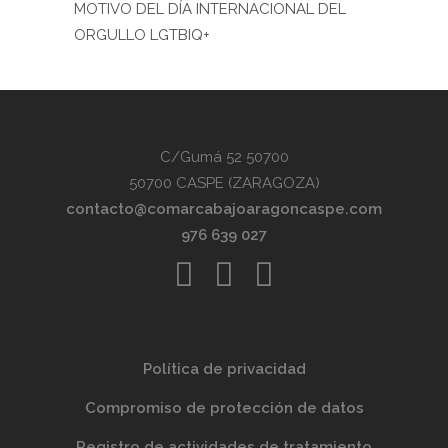
MOTIVO DEL DÍA INTERNACIONAL DEL
ORGULLO LGTBIQ+
C/Gumá 52 50700
50700 CASPE (ZARAGOZA)
contacto@comarcabajoaragoncaspe.com
976 639 027
Política de privacidad
Compromiso de protección de datos
Registro de actividades de tratamiento