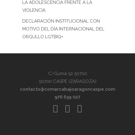
LA ADOLESCENCIA FRENTE A LA
VIOLENCIA
DECLARACIÓN INSTITUCIONAL CON
MOTIVO DEL DÍA INTERNACIONAL DEL
ORGULLO LGTBIQ+
C/Gumá 52 50700
50700 CASPE (ZARAGOZA)
contacto@comarcabajoaragoncaspe.com
976 639 027