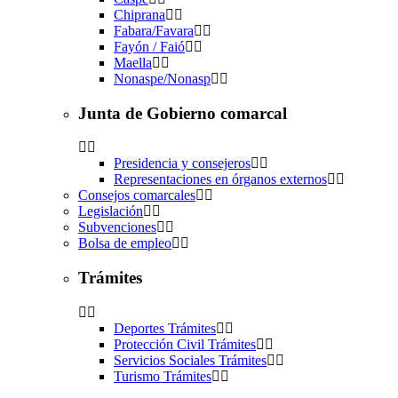
Chiprana
Fabara/Favara
Fayón / Faió
Maella
Nonaspe/Nonasp
Junta de Gobierno comarcal
Presidencia y consejeros
Representaciones en órganos externos
Consejos comarcales
Legislación
Subvenciones
Bolsa de empleo
Trámites
Deportes Trámites
Protección Civil Trámites
Servicios Sociales Trámites
Turismo Trámites