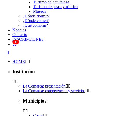
Turismo de naturaleza
Turismo de pesca y náutico
Museos
¿Dónde dormir?
¿Dónde comer?
¿Qué comprar?
Noticias
Contacto
INSCRIPCIONES
0
🛒
HOME
Institución
La Comarca: presentación
La Comarca: competencias y servicios
Municipios
Caspe