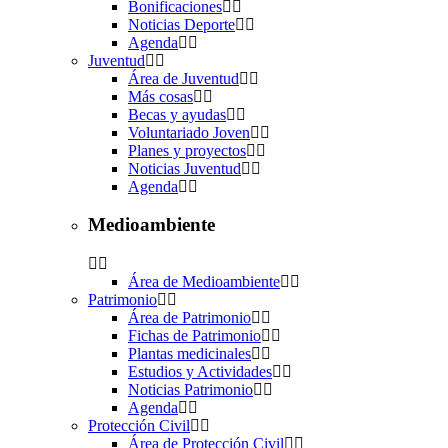
Bonificaciones
Noticias Deporte
Agenda
Juventud
Área de Juventud
Más cosas
Becas y ayudas
Voluntariado Joven
Planes y proyectos
Noticias Juventud
Agenda
Medioambiente
Área de Medioambiente
Patrimonio
Área de Patrimonio
Fichas de Patrimonio
Plantas medicinales
Estudios y Actividades
Noticias Patrimonio
Agenda
Protección Civil
Área de Protección Civil