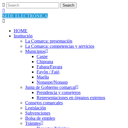
SEDE ELECTRÓNICA
HOME
Institución
La Comarca: presentación
La Comarca: competencias y servicios
Municipios
Caspe
Chiprana
Fabara/Favara
Fayón / Faió
Maella
Nonaspe/Nonasp
Junta de Gobierno comarcal
Presidencia y consejeros
Representaciones en órganos externos
Consejos comarcales
Legislación
Subvenciones
Bolsa de empleo
Trámites