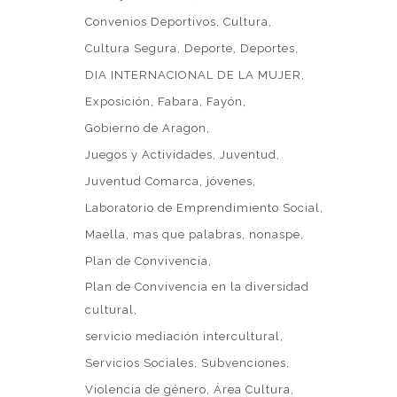
Convenios Deportivos
Cultura
Cultura Segura
Deporte
Deportes
DIA INTERNACIONAL DE LA MUJER
Exposición
Fabara
Fayón
Gobierno de Aragon
Juegos y Actividades
Juventud
Juventud Comarca
jóvenes
Laboratorio de Emprendimiento Social
Maella
mas que palabras
nonaspe
Plan de Convivencia
Plan de Convivencia en la diversidad
Política de privacidad
cultural
miso de protección de datos
servicio mediación intercultural
Servicios Sociales
Subvenciones
o de actividades de tratamiento
Violencia de género
Área Cultura