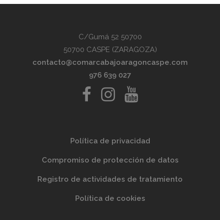
C/Gumá 52 50700
50700 CASPE (ZARAGOZA)
contacto@comarcabajoaragoncaspe.com
976 639 027
Política de privacidad
Compromiso de protección de datos
Registro de actividades de tratamiento
Política de cookies