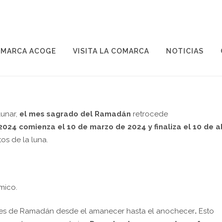
MARCA ACOGE
VISITA LA COMARCA
NOTICIAS
 Comarca
0 Comments
lunar,
el mes sagrado del Ramadán
retrocede
24 comienza el 10 de marzo de 2024 y finaliza el 10 de ab
os de la luna.
mico.
mes de Ramadán desde el amanecer hasta el anochecer
.
Esto