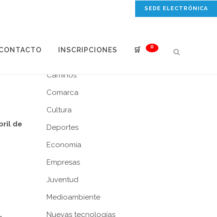
SEDE ELECTRÓNICA
NOTICIAS POR ÁREAS
0
CONTACTO
INSCRIPCIONES
🛒
Agricultura
Caminos
Comarca
Cultura
ril de
Deportes
Economía
Empresas
Juventud
Medioambiente
Nuevas tecnologías