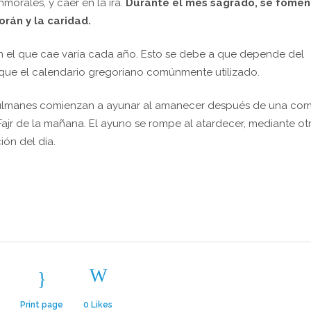
morales, y caer en la ira.
Durante el mes sagrado, se
fomen
orán y la caridad.
n el que cae varía cada año. Esto se debe a que depende del
o que el calendario gregoriano comúnmente utilizado.
sulmanes comienzan a ayunar al amanecer después de una co
 Fajr de la mañana. El ayuno se rompe al atardecer, mediante ot
ión del día.
Print page
0
Likes