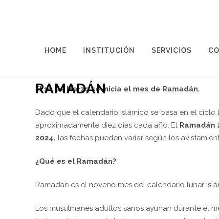
15 MAR
RAMADÁN
HOME
INSTITUCIÓN
SERVICIOS
CO
Posted at 09:20h
in
Sin categoría
by
Administrador
RAMADÁN
El 10 de Marzo se inicia el mes de Ramadán.
Dado que el calendario islámico se basa en el ciclo 
aproximadamente diez días cada año. El
Ramadán 20
2024,
las fechas pueden variar según los avistamient
¿Qué es el Ramadán?
Ramadán es el noveno mes del calendario lunar islá
Los musulmanes adultos sanos ayunan durante el 