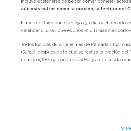
incluye abstenerse de beber, comer, cometer actos in
aún más cultos como la
oración, la lectura del C
El mes de Ramadán dura 29 o 30 días y el período e
calendario lunar
,
que es unos
10 u 11 días más cort
Todos los días durante el mes de Ramadán, los mu
(
Suhur
), después de lo cual se realiza la oración del
comida (
Iftar
), que precede al Magreb, la cuarta orac
Share