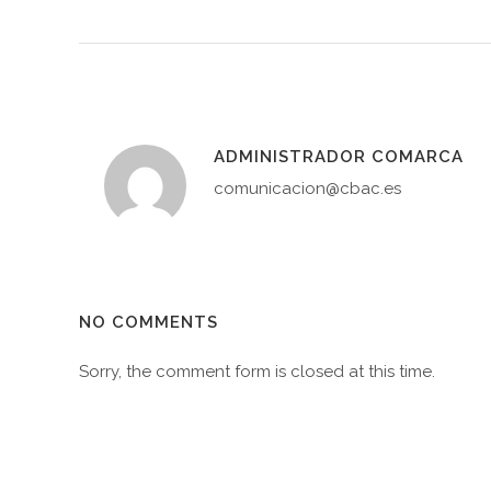
ADMINISTRADOR COMARCA
comunicacion@cbac.es
C/Gumá 52 50700
50700 CASPE (ZARAGOZ
contacto@comarcabajoaragon
976 639 027
NO COMMENTS
Sorry, the comment form is closed at this time.