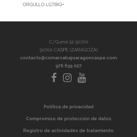
ORGULLO LGTBIQ+
C/Gumá 52 50700
50700 CASPE (ZARAGOZA)
contacto@comarcabajoaragoncaspe.com
976 639 027
Política de privacidad
Compromiso de protección de datos
Registro de actividades de tratamiento