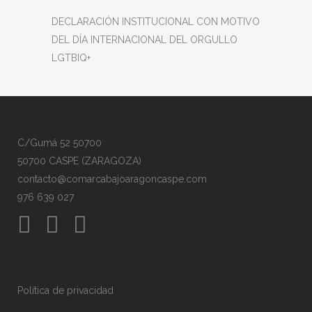
DECLARACIÓN INSTITUCIONAL CON MOTIVO
DEL DÍA INTERNACIONAL DEL ORGULLO
LGTBIQ+
C/Gumá 52 50700
50700 CASPE (ZARAGOZA)
contacto@comarcabajoaragoncaspe.com
976 639 027
Política de privacidad