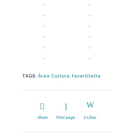
TAGS:
Área Cultura
,
favartitella
Share
Print page
0
Likes