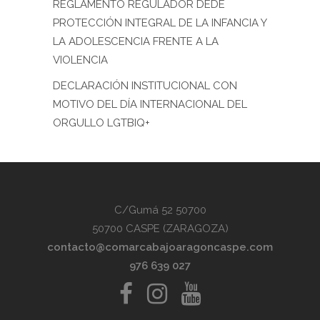
REGLAMENTO REGULADOR DEDE
PROTECCIÓN INTEGRAL DE LA INFANCIA Y
LA ADOLESCENCIA FRENTE A LA
VIOLENCIA
DECLARACIÓN INSTITUCIONAL CON
MOTIVO DEL DÍA INTERNACIONAL DEL
ORGULLO LGTBIQ+
C/Gumá 52 50700
50700 CASPE (ZARAGOZA)
contacto@comarcabajoaragoncaspe.com
976 639 027