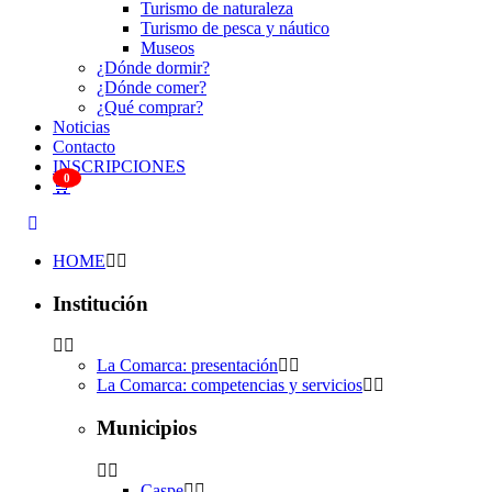
Turismo de naturaleza
Turismo de pesca y náutico
Museos
¿Dónde dormir?
¿Dónde comer?
¿Qué comprar?
Noticias
Contacto
INSCRIPCIONES
0
🛒
HOME
Institución
La Comarca: presentación
La Comarca: competencias y servicios
Municipios
Caspe