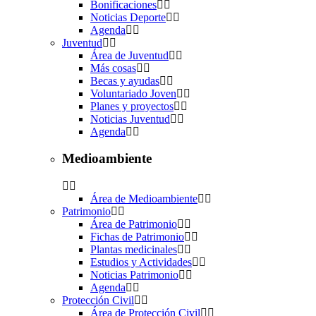
Bonificaciones
Noticias Deporte
Agenda
Juventud
Área de Juventud
Más cosas
Becas y ayudas
Voluntariado Joven
Planes y proyectos
Noticias Juventud
Agenda
Medioambiente
Área de Medioambiente
Patrimonio
Área de Patrimonio
Fichas de Patrimonio
Plantas medicinales
Estudios y Actividades
Noticias Patrimonio
Agenda
Protección Civil
Área de Protección Civil