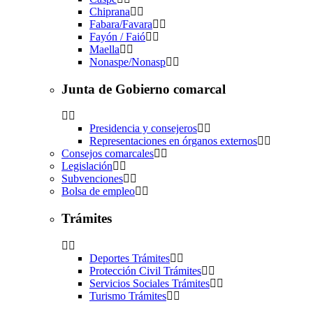
Chiprana
Fabara/Favara
Fayón / Faió
Maella
Nonaspe/Nonasp
Junta de Gobierno comarcal
Presidencia y consejeros
Representaciones en órganos externos
Consejos comarcales
Legislación
Subvenciones
Bolsa de empleo
Trámites
Deportes Trámites
Protección Civil Trámites
Servicios Sociales Trámites
Turismo Trámites