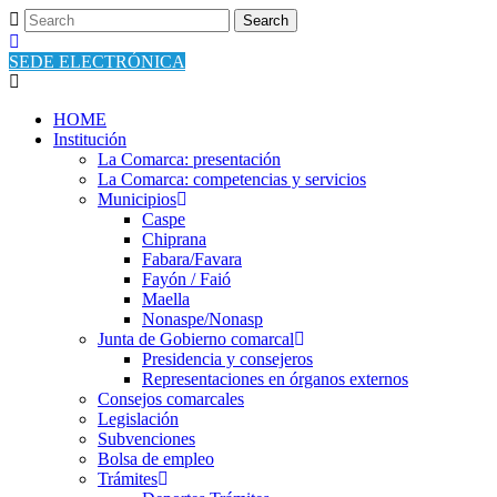
SEDE ELECTRÓNICA
HOME
Institución
La Comarca: presentación
La Comarca: competencias y servicios
Municipios
Caspe
Chiprana
Fabara/Favara
Fayón / Faió
Maella
Nonaspe/Nonasp
Junta de Gobierno comarcal
Presidencia y consejeros
Representaciones en órganos externos
Consejos comarcales
Legislación
Subvenciones
Bolsa de empleo
Trámites