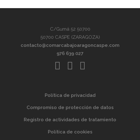
C/Gumá 52 50700
50700 CASPE (ZARAGOZA)
contacto@comarcabajoaragoncaspe.com
976 639 027
Política de privacidad
Compromiso de protección de datos
Registro de actividades de tratamiento
Política de cookies