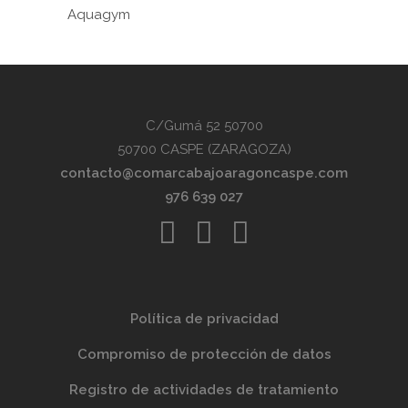
Aquagym
C/Gumá 52 50700
50700 CASPE (ZARAGOZA)
contacto@comarcabajoaragoncaspe.com
976 639 027
Política de privacidad
Compromiso de protección de datos
Registro de actividades de tratamiento