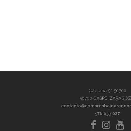
C/Gumá 52 50700
50700 CASPE (ZARAGOZ
contacto@comarcabajoaragon
976 639 027