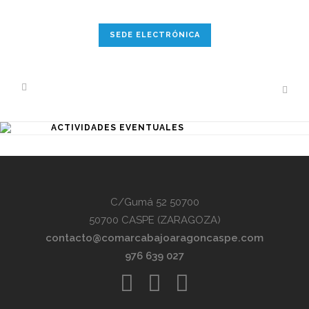
SEDE ELECTRÓNICA
ACTIVIDADES EVENTUALES
C/Gumá 52 50700
50700 CASPE (ZARAGOZA)
contacto@comarcabajoaragoncaspe.com
976 639 027